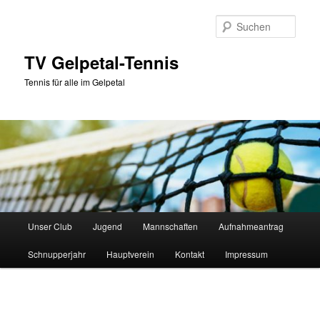
Zum
primären
Such
Inhalt
springen
TV Gelpetal-Tennis
Tennis für alle im Gelpetal
Hauptmenü
Unser Club
Jugend
Mannschaften
Aufnahmeantrag
Schnupperjahr
Hauptverein
Kontakt
Impressum