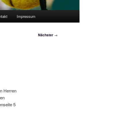
ntakt
Impressum
Nächster
→
en Herren
ßen
nseite 5