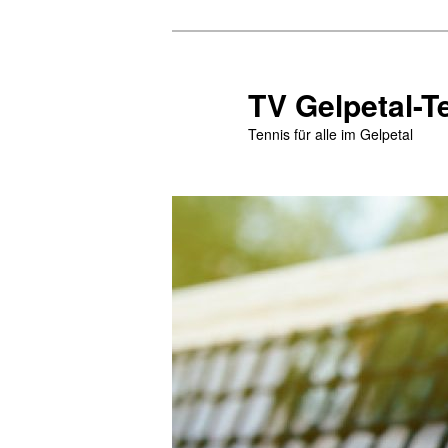
Zum
primären
Inhalt
TV Gelpetal-T
springen
Tennis für alle im Gelpetal