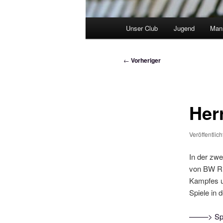
Hauptmenü
Unser Club
Jugend
Man
Beitragsnavigation
←
Vorheriger
Her
Veröffentlic
In der zwe
von BW Rh
Kampfes un
Spiele in 
——–> Spie