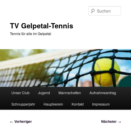
Zum
primären
Such
Inhalt
springen
TV Gelpetal-Tennis
Tennis für alle im Gelpetal
Hauptmenü
Unser Club
Jugend
Mannschaften
Aufnahmeantrag
Schnupperjahr
Hauptverein
Kontakt
Impressum
Beitragsnavigation
←
Vorheriger
Nächster
→