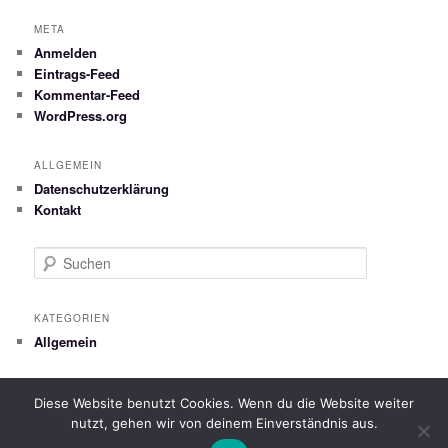
META
Anmelden
Eintrags-Feed
Kommentar-Feed
WordPress.org
ALLGEMEIN
Datenschutzerklärung
Kontakt
S
u
c
h
KATEGORIEN
e
Allgemein
n
Diese Website benutzt Cookies. Wenn du die Website weiter
Datenschutzerklärung
Stolz präsentiert von WordPress
nutzt, gehen wir von deinem Einverständnis aus.