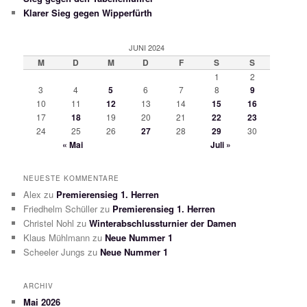
Klarer Sieg gegen Wipperfürth
JUNI 2024
M
D
M
D
F
S
S
1
2
3
4
5
6
7
8
9
10
11
12
13
14
15
16
17
18
19
20
21
22
23
24
25
26
27
28
29
30
« Mai
Juli »
NEUESTE KOMMENTARE
Alex
zu
Premierensieg 1. Herren
Friedhelm Schüller
zu
Premierensieg 1. Herren
Christel Nohl
zu
Winterabschlussturnier der Damen
Klaus Mühlmann
zu
Neue Nummer 1
Scheeler Jungs
zu
Neue Nummer 1
ARCHIV
Mai 2026